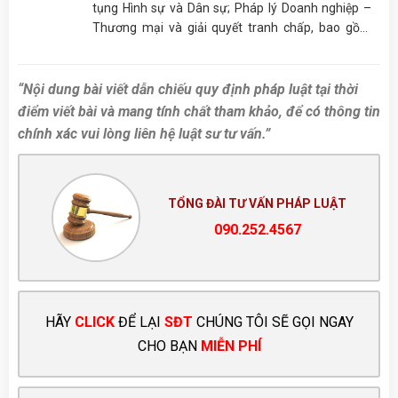
tụng Hình sự và Dân sự; Pháp lý Doanh nghiệp –
Thương mại và giải quyết tranh chấp, bao gồm
nhưng không giới hạn ở Cấp giấy phép; Tư vấn
Thừa kế, Hôn nhân gia đình,…
“Nội dung bài viết dẫn chiếu quy định pháp luật tại thời
điểm viết bài và mang tính chất tham khảo, để có thông tin
chính xác vui lòng liên hệ luật sư tư vấn.”
TỔNG ĐÀI TƯ VẤN PHÁP LUẬT
090.252.4567
HÃY
CLICK
ĐỂ LẠI
SĐT
CHÚNG TÔI SẼ GỌI NGAY
CHO BẠN
MIỄN PHÍ