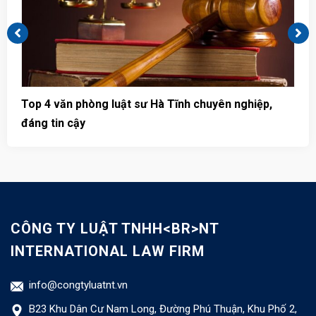
Top 4 văn phòng luật sư Hà Tĩnh chuyên nghiệp,
T
đáng tin cậy
u
CÔNG TY LUẬT TNHH<BR>NT
INTERNATIONAL LAW FIRM
info@congtyluatnt.vn
B23 Khu Dân Cư Nam Long, Đường Phú Thuận, Khu Phố 2,