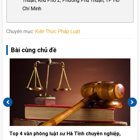
Thuận, Khu Phố 2, Phường Phú Thuận, TP Hồ
Chí Minh
Chuyên mục:
Kiến Thức Pháp Luật
Bài cùng chủ đề
Top 4 văn phòng luật sư Hà Tĩnh chuyên nghiệp,
T