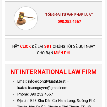
TỔNG ĐÀI TƯ VẤN PHÁP LUẬT
090.252.4567
HÃY
CLICK
ĐỂ LẠI
SĐT
CHÚNG TÔI SẼ GỌI NGAY
CHO BẠN
MIỄN PHÍ
NT INTERNATIONAL LAW FIRM
Email:
info@congtyluatnt.test
–
luatsu.toannguyen@gmail.com
Phone:
090 252 4567
Địa chỉ: B23 Khu Dân Cư Nam Long, Đường Phú