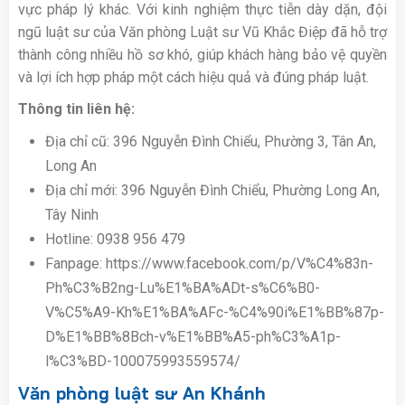
vực pháp lý khác. Với kinh nghiệm thực tiễn dày dặn, đội
ngũ luật sư của Văn phòng Luật sư Vũ Khắc Điệp đã hỗ trợ
thành công nhiều hồ sơ khó, giúp khách hàng bảo vệ quyền
và lợi ích hợp pháp một cách hiệu quả và đúng pháp luật.
Thông tin liên hệ:
Địa chỉ cũ: 396 Nguyễn Đình Chiểu, Phường 3, Tân An,
Long An
Địa chỉ mới: 396 Nguyễn Đình Chiểu, Phường Long An,
Tây Ninh
Hotline: 0938 956 479
Fanpage: https://www.facebook.com/p/V%C4%83n-
Ph%C3%B2ng-Lu%E1%BA%ADt-s%C6%B0-
V%C5%A9-Kh%E1%BA%AFc-%C4%90i%E1%BB%87p-
D%E1%BB%8Bch-v%E1%BB%A5-ph%C3%A1p-
l%C3%BD-100075993559574/
Văn phòng luật sư An Khánh