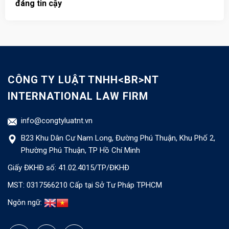
đáng tin cậy
u
CÔNG TY LUẬT TNHH<BR>NT
INTERNATIONAL LAW FIRM
info@congtyluatnt.vn
B23 Khu Dân Cư Nam Long, Đường Phú Thuận, Khu Phố 2,
Phường Phú Thuận, TP Hồ Chí Minh
Giấy ĐKHĐ số: 41.02.4015/TP/ĐKHĐ
MST: 0317566210 Cấp tại Sở Tư Pháp TPHCM
Ngôn ngữ: