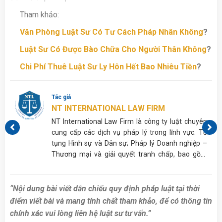
Tham khảo:
Văn Phòng Luật Sư Có Tư Cách Pháp Nhân Không
?
Luật Sư Có Được Bào Chữa Cho Người Thân Không
?
Chi Phí Thuê Luật Sư Ly Hôn Hết Bao Nhiêu Tiền
?
Tác giả
NT INTERNATIONAL LAW FIRM
p,
NT International Law Firm là công ty luật chuyên
ủa
cung cấp các dịch vụ pháp lý trong lĩnh vực: Tố
tụng Hình sự và Dân sự; Pháp lý Doanh nghiệp –
Thương mại và giải quyết tranh chấp, bao gồm
nhưng không giới hạn ở Cấp giấy phép; Tư vấn
Thừa kế, Hôn nhân gia đình,…
“Nội dung bài viết dẫn chiếu quy định pháp luật tại thời
điểm viết bài và mang tính chất tham khảo, để có thông tin
chính xác vui lòng liên hệ luật sư tư vấn.”