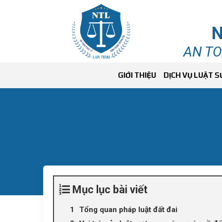
N
AN TO
GIỚI THIỆU
DỊCH VỤ LUẬT S
Mục lục bài viết
Tổng quan pháp luật đất đai