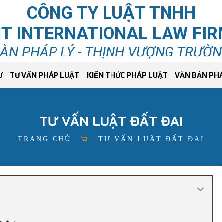
CÔNG TY LUẬT TNHH
T INTERNATIONAL LAW FI
ÀN PHÁP LÝ - THỊNH VƯỢNG TRƯỜ
Ư
TƯ VẤN PHÁP LUẬT
KIẾN THỨC PHÁP LUẬT
VĂN BẢN PH
TƯ VẤN LUẬT ĐẤT ĐAI
TRANG CHỦ
TƯ VẤN LUẬT ĐẤT ĐAI