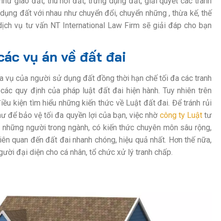
ư giao đất, thu hồi đất, trưng dụng đất, giải quyết các tranh
dụng đất với nhau như chuyển đổi, chuyển những , thừa kế, thế
dịch vụ tư vấn NT International Law Firm sẽ giải đáp cho bạn
các vụ án về đất đai
 vụ của người sử dụng đất đồng thời hạn chế tối đa các tranh
các quy định của pháp luật đất đai hiện hành. Tuy nhiên trên
ều kiện tìm hiểu những kiến thức về Luật đất đai. Để tránh rủi
như để bảo vệ tối đa quyền lợi của bạn, việc nhờ
công ty Luật
tư
 là những người trong ngành, có kiến thức chuyên môn sâu rộng,
liên quan đến đất đai nhanh chóng, hiệu quả nhất.
Hơn thế nữa,
người đại diện cho cá nhân, tổ chức xử lý tranh chấp.