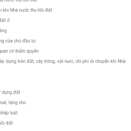
i khi Nhà nước thu hồi đất
đất ở
bằng
ằng của chủ đầu tư
 quan có thẩm quyền
ây dựng trên đất, cây trồng, vật nuôi, chi phí di chuyển khi Nhà
ử dụng đất
huê, tặng cho
pháp luật
hồi đất