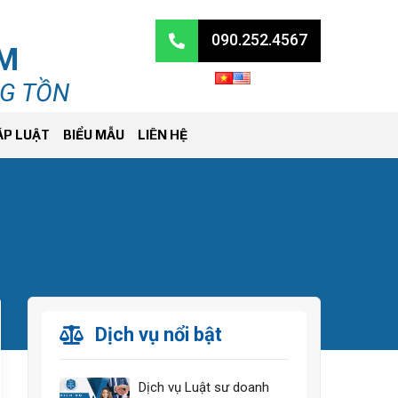
090.252.4567
RM
NG TỒN
ÁP LUẬT
BIỂU MẪU
LIÊN HỆ
Dịch vụ nổi bật
Dịch vụ Luật sư doanh