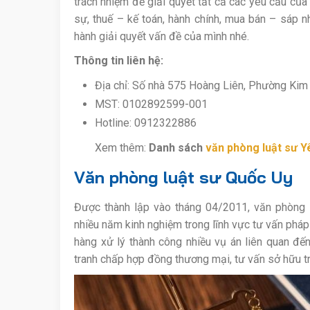
trách nhiệm để giải quyết tất cả các yêu cầu của 
sự, thuế – kế toán, hành chính, mua bán – sáp 
hành giải quyết vấn đề của mình nhé.
Thông tin liên hệ:
Địa chỉ: Số nhà 575 Hoàng Liên, Phường Kim 
MST: 0102892599-001
Hotline: 0912322886
Xem thêm:
Danh sách
văn phòng luật sư Y
Văn phòng luật sư Quốc Uy
Được thành lập vào tháng 04/2011, văn phòng 
nhiều năm kinh nghiệm trong lĩnh vực tư vấn pháp
hàng xử lý thành công nhiều vụ án liên quan đến
tranh chấp hợp đồng thương mại, tư vấn sở hữu trí