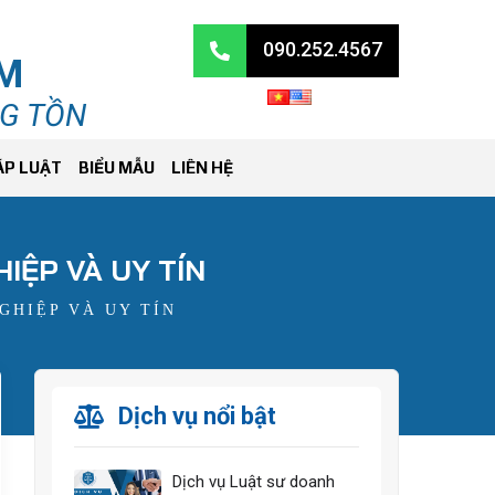
090.252.4567
RM
NG TỒN
ÁP LUẬT
BIỂU MẪU
LIÊN HỆ
IỆP VÀ UY TÍN
GHIỆP VÀ UY TÍN
Dịch vụ nổi bật
Dịch vụ Luật sư doanh