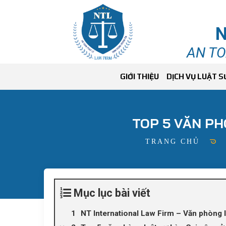
N
AN TO
GIỚI THIỆU
DỊCH VỤ LUẬT S
TOP 5 VĂN PH
TRANG CHỦ
Mục lục bài viết
NT International Law Firm – Văn phòng l