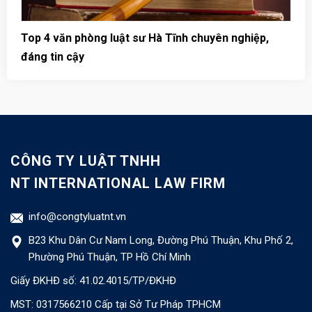
Top 4 văn phòng luật sư Hà Tĩnh chuyên nghiệp,
T
đáng tin cậy
u
CÔNG TY LUẬT TNHH
NT INTERNATIONAL LAW FIRM
info@congtyluatnt.vn
B23 Khu Dân Cư Nam Long, Đường Phú Thuận, Khu Phố 2,
Phường Phú Thuận, TP Hồ Chí Minh
Giấy ĐKHĐ số: 41.02.4015/TP/ĐKHĐ
MST: 0317566210 Cấp tại Sở Tư Pháp TPHCM