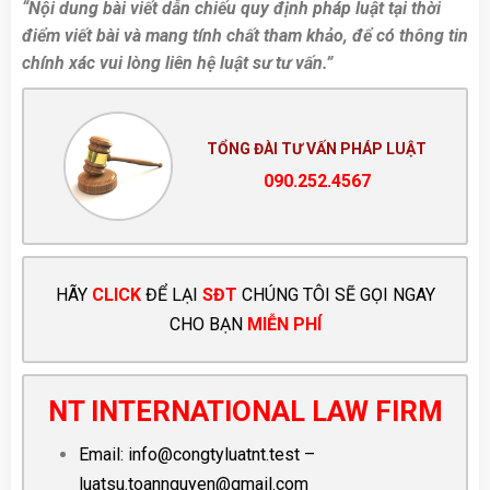
“Nội dung bài viết dẫn chiếu quy định pháp luật tại thời
điểm viết bài và mang tính chất tham khảo, để có thông tin
chính xác vui lòng liên hệ luật sư tư vấn.”
TỔNG ĐÀI TƯ VẤN PHÁP LUẬT
090.252.4567
HÃY
CLICK
ĐỂ LẠI
SĐT
CHÚNG TÔI SẼ GỌI NGAY
CHO BẠN
MIỄN PHÍ
NT INTERNATIONAL LAW FIRM
Email:
info@congtyluatnt.test
–
luatsu.toannguyen@gmail.com