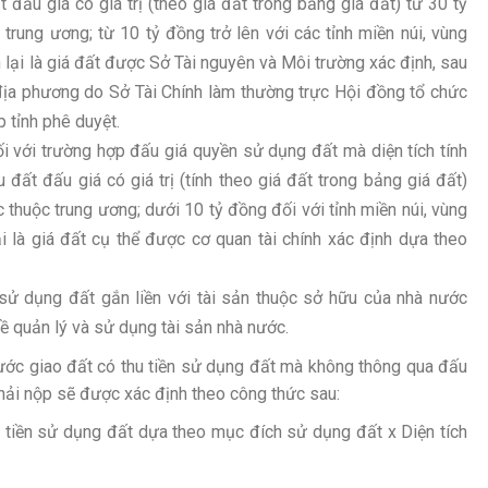
đấu giá có giá trị (theo giá đất trong bảng giá đất) từ 30 tỷ
trung ương; từ 10 tỷ đồng trở lên với các tỉnh miền núi, vùng
òn lại là giá đất được Sở Tài nguyên và Môi trường xác định, sau
ịa phương do Sở Tài Chính làm thường trực Hội đồng tổ chức
p tỉnh phê duyệt.
i với trường hợp đấu giá quyền sử dụng đất mà diện tích tính
đất đấu giá có giá trị (tính theo giá đất trong bảng giá đất)
 thuộc trung ương; dưới 10 tỷ đồng đối với tỉnh miền núi, vùng
ại là giá đất cụ thể được cơ quan tài chính xác định dựa theo
sử dụng đất gắn liền với tài sản thuộc sở hữu của nhà nước
ề quản lý và sử dụng tài sản nhà nước.
nước giao đất có thu tiền sử dụng đất mà không thông qua đấu
hải nộp sẽ được xác định theo công thức sau:
u tiền sử dụng đất dựa theo mục đích sử dụng đất x Diện tích