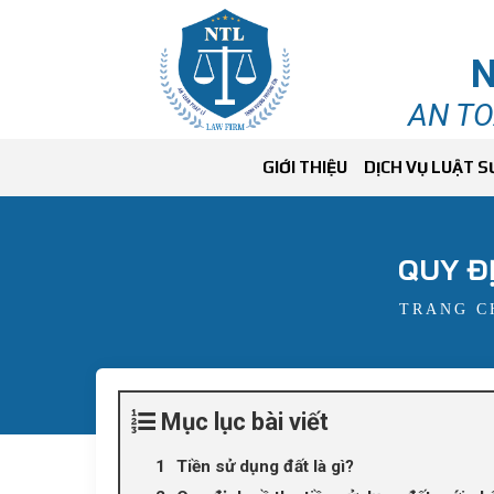
N
AN TO
GIỚI THIỆU
DỊCH VỤ LUẬT S
QUY Đ
TRANG C
Mục lục bài viết
Tiền sử dụng đất là gì?