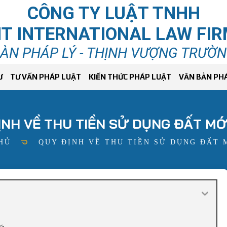
CÔNG TY LUẬT TNHH
T INTERNATIONAL LAW FI
ÀN PHÁP LÝ - THỊNH VƯỢNG TRƯỜ
Ư
TƯ VẤN PHÁP LUẬT
KIẾN THỨC PHÁP LUẬT
VĂN BẢN PH
ỊNH VỀ THU TIỀN SỬ DỤNG ĐẤT MỚ
HỦ
QUY ĐỊNH VỀ THU TIỀN SỬ DỤNG ĐẤT 