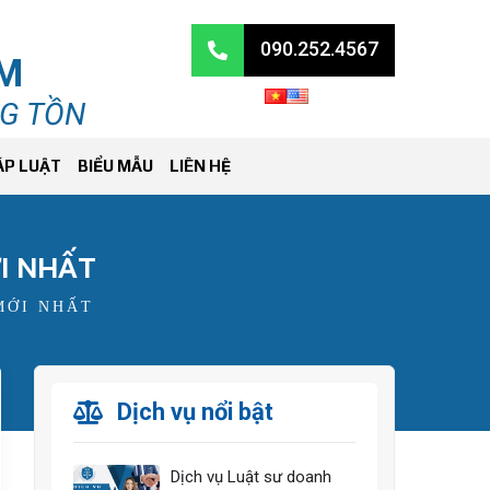
090.252.4567
RM
NG TỒN
ÁP LUẬT
BIỂU MẪU
LIÊN HỆ
I NHẤT
MỚI NHẤT
Dịch vụ nổi bật
Dịch vụ Luật sư doanh