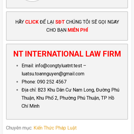
HÃY
CLICK
ĐỂ LẠI
SĐT
CHÚNG TÔI SẼ GỌI NGAY
CHO BẠN
MIỄN PHÍ
NT INTERNATIONAL LAW FIRM
Email:
info@congtyluatnt.test
–
luatsu.toannguyen@gmail.com
Phone:
090 252 4567
Địa chỉ: B23 Khu Dân Cư Nam Long, Đường Phú
Thuận, Khu Phố 2, Phường Phú Thuận, TP Hồ
Chí Minh
Chuyên mục:
Kiến Thức Pháp Luật