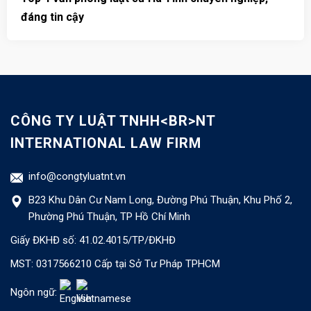
đáng tin cậy
u
CÔNG TY LUẬT TNHH<BR>NT
INTERNATIONAL LAW FIRM
info@congtyluatnt.vn
B23 Khu Dân Cư Nam Long, Đường Phú Thuận, Khu Phố 2,
Phường Phú Thuận, TP Hồ Chí Minh
Giấy ĐKHĐ số: 41.02.4015/TP/ĐKHĐ
MST: 0317566210 Cấp tại Sở Tư Pháp TPHCM
Ngôn ngữ: