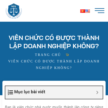
VIÊN CHỨC CÓ ĐƯỢC THÀNH
LẬP DOANH NGHIỆP KHÔNG?
TRANG CHỦ
VIÊN CHỨC CÓ ĐƯỢC THÀNH LẬP DOANH
NGHIỆP KHÔNG?
Mục lục bài viết
Bạn là viên chức nhà nước muốn thành lập công ty riêng