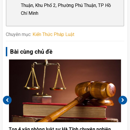
Thuận, Khu Phố 2, Phường Phú Thuận, TP Hồ
Chí Minh
Chuyên mục:
Kiến Thức Pháp Luật
Bài cùng chủ đề
Top 4 văn phòng luật sư Hà Tĩnh chuyên nghiệp,
T