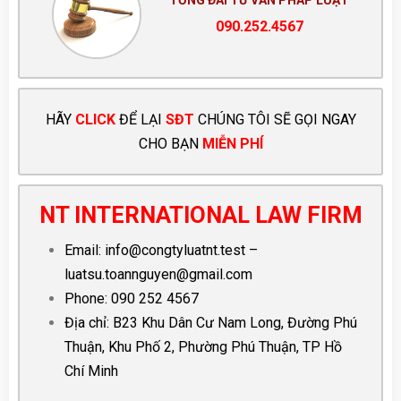
090.252.4567
HÃY
CLICK
ĐỂ LẠI
SĐT
CHÚNG TÔI SẼ GỌI NGAY
CHO BẠN
MIỄN PHÍ
NT INTERNATIONAL LAW FIRM
Email:
info@congtyluatnt.test
–
luatsu.toannguyen@gmail.com
Phone:
090 252 4567
Địa chỉ: B23 Khu Dân Cư Nam Long, Đường Phú
Thuận, Khu Phố 2, Phường Phú Thuận, TP Hồ
Chí Minh