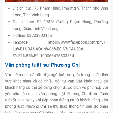
Địa chỉ cũ: 173 Phạm Hùng, Phường 9, Thành phố Vĩnh
Long, Tỉnh Vĩnh Long
Địa chỉ mới: Số 173/5 đường Phạm Hùng, Phường
Long Châu, Tỉnh Vĩnh Long
Hotline: 02703883115
Fanpage: https://www.facebook.com/p/VP-
Lu%E1%BA%ADt-s%C6%B0-V%C4%83n-
S%E1%BB%B9-100063478803834
Văn phòng luật sư Phương Chi
Với thế mạnh sở hữu đội ngũ luật sư giỏi trong nhiều lĩnh
vực khác nhau và có nhiều gói tư vấn luật khác nhau để
khách hàng có thể dễ dàng chọn được dịch vụ phù hợp với
yêu cầu của mình, văn phòng luật Phương Chi được đánh
giá rất cao. Ngay khi tiếp nhận thông tin từ khách hàng, văn
phòng luật Phương Chi sẽ thu thập thông tin sau đó phân
tích với khách hàng để thống nhất phương án xử lý hiệu quả