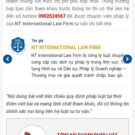
nhanh chóng với mức chi phí phù hợp nhất. Trong trường
hợp bạn cần tham khảo trước thông tin thì có thể liên hệ
đến số hotline
0902524567
để được chuyên viên pháp lý
của
NT International Law Firm
tư vấn chi tiết nhé.
Tác giả
NT INTERNATIONAL LAW FIRM
p,
NT International Law Firm là công ty luật chuyên
ủa
cung cấp các dịch vụ pháp lý trong lĩnh vực: Tố
tụng Hình sự và Dân sự; Pháp lý Doanh nghiệp –
Thương mại và giải quyết tranh chấp, bao gồm
nhưng không giới hạn ở Cấp giấy phép; Tư vấn
Thừa kế, Hôn nhân gia đình,…
“Nội dung bài viết dẫn chiếu quy định pháp luật tại thời
điểm viết bài và mang tính chất tham khảo, để có thông tin
chính xác vui lòng liên hệ luật sư tư vấn.”
TỔNG ĐÀI TƯ VẤN PHÁP LUẬT