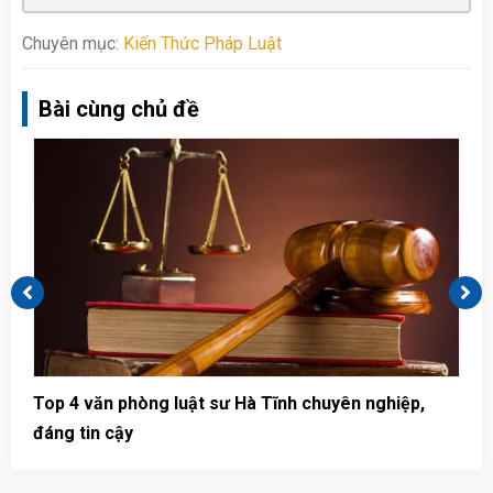
Chuyên mục:
Kiến Thức Pháp Luật
Bài cùng chủ đề
Top 4 văn phòng luật sư Hà Tĩnh chuyên nghiệp,
T
đáng tin cậy
u