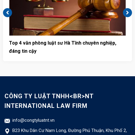
Top 4 văn phòng luật sư Hà Tĩnh chuyên nghiệp,
T
đáng tin cậy
u
CÔNG TY LUẬT TNHH<BR>NT
INTERNATIONAL LAW FIRM
info@congtyluatnt.vn
B23 Khu Dân Cư Nam Long, Đường Phú Thuận, Khu Phố 2,