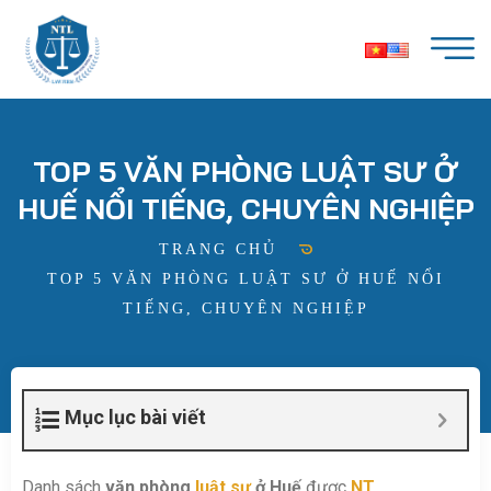
TOP 5 VĂN PHÒNG LUẬT SƯ Ở
HUẾ NỔI TIẾNG, CHUYÊN NGHIỆP
TRANG CHỦ
TOP 5 VĂN PHÒNG LUẬT SƯ Ở HUẾ NỔI
TIẾNG, CHUYÊN NGHIỆP
Mục lục bài viết
Danh sách
văn phòng
luật sư
ở Huế
được
NT