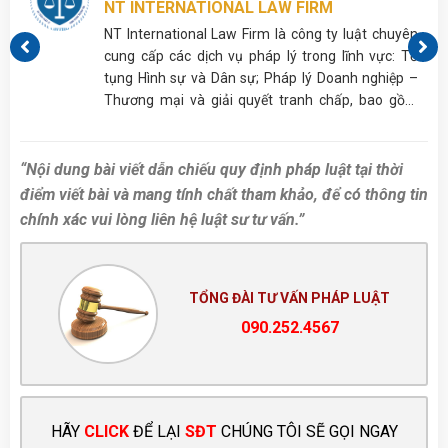
NT INTERNATIONAL LAW FIRM
p,
NT International Law Firm là công ty luật chuyên
ủa
cung cấp các dịch vụ pháp lý trong lĩnh vực: Tố
tụng Hình sự và Dân sự; Pháp lý Doanh nghiệp –
Thương mại và giải quyết tranh chấp, bao gồm
nhưng không giới hạn ở Cấp giấy phép; Tư vấn
Thừa kế, Hôn nhân gia đình,…
“Nội dung bài viết dẫn chiếu quy định pháp luật tại thời
điểm viết bài và mang tính chất tham khảo, để có thông tin
chính xác vui lòng liên hệ luật sư tư vấn.”
TỔNG ĐÀI TƯ VẤN PHÁP LUẬT
090.252.4567
HÃY
CLICK
ĐỂ LẠI
SĐT
CHÚNG TÔI SẼ GỌI NGAY