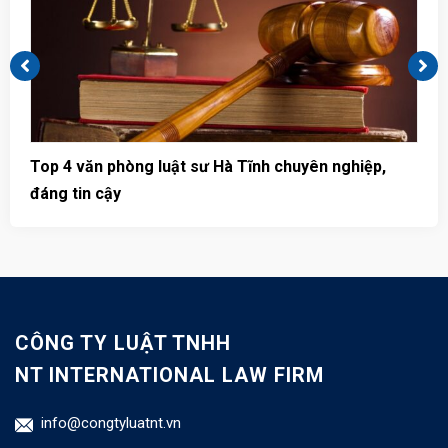
Top 4 văn phòng luật sư Hà Tĩnh chuyên nghiệp,
T
đáng tin cậy
u
CÔNG TY LUẬT TNHH
NT INTERNATIONAL LAW FIRM
info@congtyluatnt.vn