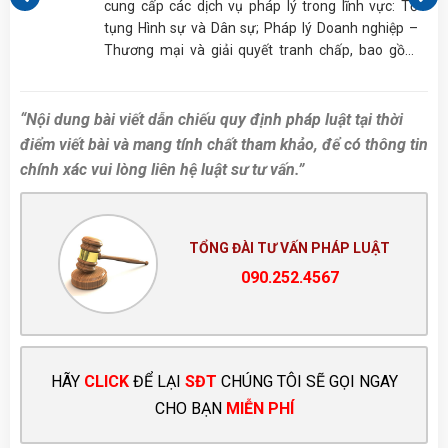
ủa
cung cấp các dịch vụ pháp lý trong lĩnh vực: Tố
tụng Hình sự và Dân sự; Pháp lý Doanh nghiệp –
Thương mại và giải quyết tranh chấp, bao gồm
nhưng không giới hạn ở Cấp giấy phép; Tư vấn
Thừa kế, Hôn nhân gia đình,…
“Nội dung bài viết dẫn chiếu quy định pháp luật tại thời
điểm viết bài và mang tính chất tham khảo, để có thông tin
chính xác vui lòng liên hệ luật sư tư vấn.”
TỔNG ĐÀI TƯ VẤN PHÁP LUẬT
090.252.4567
HÃY
CLICK
ĐỂ LẠI
SĐT
CHÚNG TÔI SẼ GỌI NGAY
CHO BẠN
MIỄN PHÍ