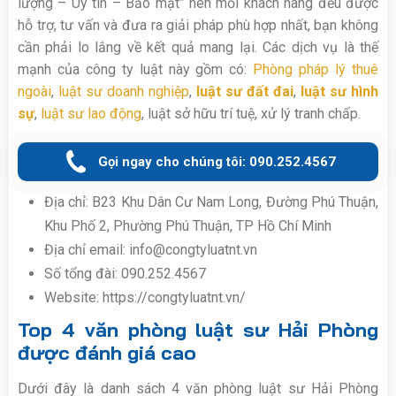
lượng – Uy tín – Bảo mật” nên mỗi khách hàng đều được
hỗ trợ, tư vấn và đưa ra giải pháp phù hợp nhất, bạn không
cần phải lo lắng về kết quả mang lại. Các dịch vụ là thế
mạnh của công ty luật này gồm có:
Phòng pháp lý thuê
ngoài
,
luật sư doanh nghiệp
,
luật sư đất đai
,
luật sư hình
sự
,
luật sư lao động
, luật sở hữu trí tuệ, xử lý tranh chấp.
Gọi ngay cho chúng tôi: 090.252.4567
Địa chỉ: B23 Khu Dân Cư Nam Long, Đường Phú Thuận,
Khu Phố 2, Phường Phú Thuận, TP Hồ Chí Minh
Địa chỉ email: info@congtyluatnt.vn
Số tổng đài: 090.252.4567
Website:
https://congtyluatnt.vn/
Top 4 văn phòng luật sư Hải Phòng
được đánh giá cao
Dưới đây là danh sách 4 văn phòng luật sư Hải Phòng