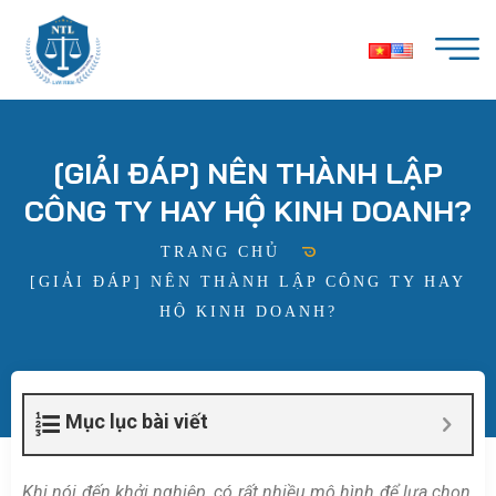
[GIẢI ĐÁP] NÊN THÀNH LẬP
CÔNG TY HAY HỘ KINH DOANH?
TRANG CHỦ
[GIẢI ĐÁP] NÊN THÀNH LẬP CÔNG TY HAY
HỘ KINH DOANH?
Mục lục bài viết
Khi nói đến khởi nghiệp, có rất nhiều mô hình để lựa chọn,