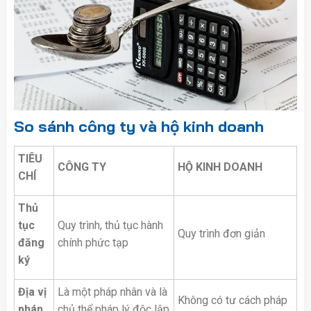
So sánh công ty và hộ kinh doanh
TIÊU
CÔNG TY
HỘ KINH DOANH
CHÍ
Thủ
tục
Quy trình, thủ tục hành
Quy trình đơn giản
đăng
chính phức tạp
ký
Địa vị
Là một pháp nhân và là
Không có tư cách pháp
pháp
chủ thể pháp lý độc lập