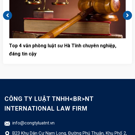
Top 4 văn phòng luật sư Hà Tĩnh chuyên nghiệp,
T
đáng tin cậy
u
CÔNG TY LUẬT TNHH<BR>NT
INTERNATIONAL LAW FIRM
info@congtyluatnt.vn
B23 Khu Dân Cư Nam Long, Đường Phú Thuận, Khu Phố 2,