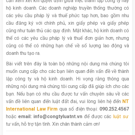
cần xem xét khi quyết định giữa việc thành lập công ty hay
hộ kinh doanh. Các doanh nghiệp truyền thống thường có
các yêu cầu pháp lý và thuế phức tạp hơn, bao gồm nhu
cầu đăng ký với chính phủ, xin giấy phép và giấy phép
cũng như tuân thủ các quy định. Mặt khác, hộ kinh doanh có
thể có các yêu cầu pháp lý và thuế đơn giản hơn, nhưng
cũng có thể có những hạn chế về số lượng lao động và
doanh thu tạo ra.
Bài viết trên đây là toàn bộ những nội dung mà chúng tôi
muốn cung cấp cho các bạn liên quan đến vấn đề về thành
lập công ty và hộ kinh doanh. Hi vọng rằng thông qua
những nội dung mà chúng tôi cung cấp đã giúp ích cho các
bạn. Nếu bạn có nhu cầu được tư vấn chuyên sâu về các
vấn đề liên quan đến luật đất đai, vui lòng liên hệ đến
NT
International Law Firm
qua số điện thoại:
090.252.4567
hoặc
email: info@congtyluatnt.vn
để được các
luật sư
tư vấn, hỗ trợ tận tình. Xin chân thành cảm ơn!