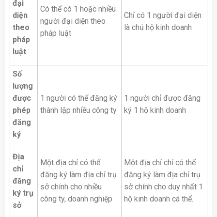
đại
Có thể có 1 hoặc nhiều
diện
Chỉ có 1 người đại diện
người đại diện theo
theo
là chủ hộ kinh doanh
pháp luật
pháp
luật
Số
lượng
được
1 người có thể đăng ký
1 người chỉ được đăng
phép
thành lập nhiều công ty
ký 1 hộ kinh doanh
đăng
ký
Địa
Một địa chỉ có thể
Một địa chỉ chỉ có thể
chỉ
đăng ký làm địa chỉ trụ
đăng ký làm địa chỉ trụ
đăng
sở chính cho nhiều
sở chính cho duy nhất 1
ký trụ
công ty, doanh nghiệp
hộ kinh doanh cá thể.
sở