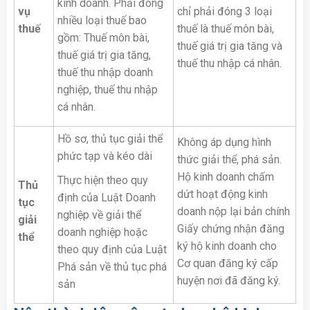
kinh doanh. Phải đóng
vụ
chỉ phải đóng 3 loại
nhiều loại thuế bao
thuế
thuế là thuế môn bài,
gồm: Thuế môn bài,
thuế giá trị gia tăng và
thuế giá trị gia tăng,
thuế thu nhập cá nhân.
thuế thu nhập doanh
nghiệp, thuế thu nhập
cá nhân.
Hồ sơ, thủ tục giải thể
Không áp dụng hình
phức tạp và kéo dài
thức giải thể, phá sản.
Hộ kinh doanh chấm
Thực hiện theo quy
Thủ
dứt hoạt động kinh
định của Luật Doanh
tục
doanh nộp lại bản chính
nghiệp về giải thể
giải
Giấy chứng nhận đăng
doanh nghiệp hoặc
thể
ký hộ kinh doanh cho
theo quy định của Luật
Cơ quan đăng ký cấp
Phá sản về thủ tục phá
huyện nơi đã đăng ký.
sản