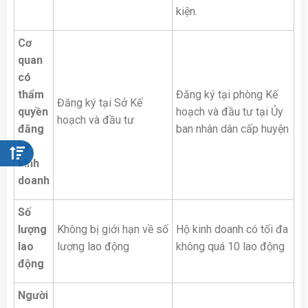
kiện.
Cơ
quan
có
thẩm
Đăng ký tại phòng Kế
Đăng ký tại Sở Kế
quyền
hoạch và đầu tư tại Ủy
hoạch và đầu tư
đăng
ban nhân dân cấp huyện
ký
kinh
doanh
Số
lượng
Không bị giới hạn về số
Hộ kinh doanh có tối đa
lao
lượng lao động
không quá 10 lao động
động
Người