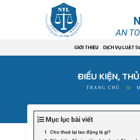
N
AN TO
GIỚI THIỆU
DỊCH VỤ LUẬT S
ĐIỀU KIỆN, TH
TRANG CHỦ
Mục lục bài viết
Cho thuê lại lao động là gì?