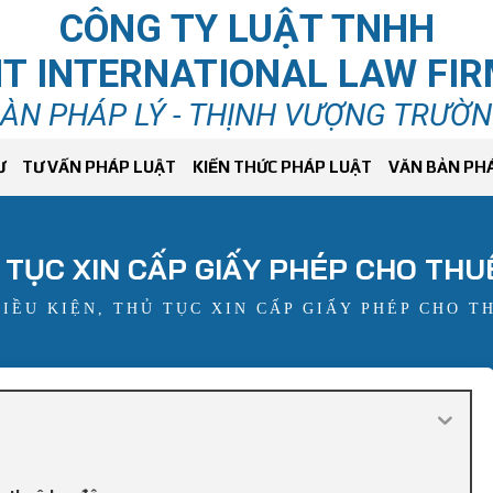
CÔNG TY LUẬT TNHH
T INTERNATIONAL LAW FI
ÀN PHÁP LÝ - THỊNH VƯỢNG TRƯỜ
Ư
TƯ VẤN PHÁP LUẬT
KIẾN THỨC PHÁP LUẬT
VĂN BẢN PH
Ủ TỤC XIN CẤP GIẤY PHÉP CHO THU
ĐIỀU KIỆN, THỦ TỤC XIN CẤP GIẤY PHÉP CHO T