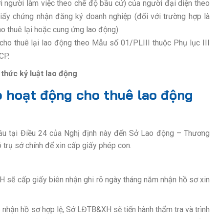
i người làm việc theo chế độ bầu cử) của người đại diện theo
iấy chứng nhận đăng ký doanh nghiệp (đối với trường hợp là
o thuê lại hoặc cung ứng lao động).
cho thuê lại lao động theo Mẫu số 01/PLIII thuộc Phụ lục III
CP.
 thức kỷ luật lao động
p hoạt động cho thuê lao động
ầu tại Điều 24 của Nghị định này đến Sở Lao động – Thương
 trụ sở chính để xin cấp giấy phép con.
&XH sẽ cấp giấy biên nhận ghi rõ ngày tháng năm nhận hồ sơ xin
p nhận hồ sơ hợp lệ, Sở LĐTB&XH sẽ tiến hành thẩm tra và trình