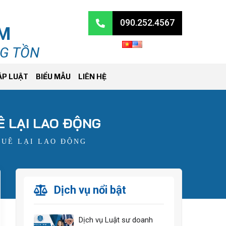
090.252.4567
RM
NG TỒN
ÁP LUẬT
BIỂU MẪU
LIÊN HỆ
Ê LẠI LAO ĐỘNG
HUÊ LẠI LAO ĐỘNG
Dịch vụ nổi bật
Dịch vụ Luật sư doanh