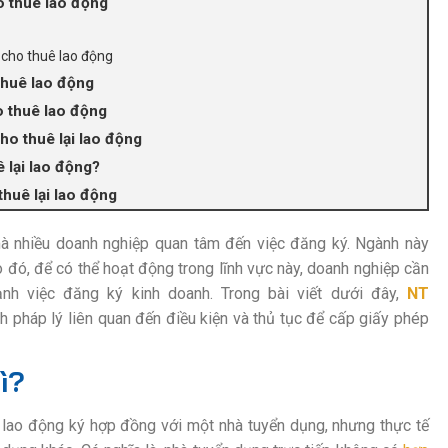
o thuê lao động
 cho thuê lao động
thuê lao động
o thuê lao động
o thuê lại lao động
 lại lao động?
huê lại lao động
mà nhiều doanh nghiệp quan tâm đến việc đăng ký. Ngành này
o đó, để có thể hoạt động trong lĩnh vực này, doanh nghiệp cần
nh việc đăng ký kinh doanh. Trong bài viết dưới đây,
NT
 pháp lý liên quan đến điều kiện và thủ tục để cấp giấy phép
ì?
 lao động ký hợp đồng với một nhà tuyển dụng, nhưng thực tế